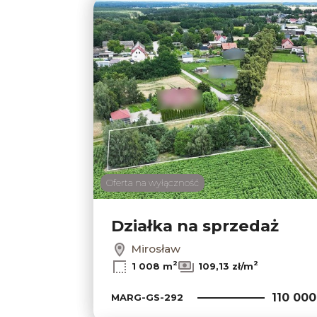
Oferta na wyłączność
Działka na sprzedaż
Mirosław
2
2
1 008 m
109,13 zł/m
110 000
MARG-GS-292