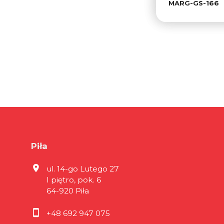
MARG-GS-166
Piła
ul. 14-go Lutego 27
I piętro, pok. 6
64-920 Piła
+48 692 947 075