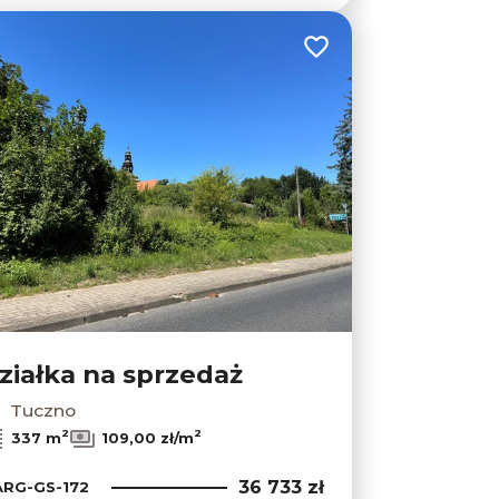
lubionych
Dodaj do ulubionych
ziałka na sprzedaż
Tuczno
2
2
337 m
109,00 zł/m
36 733 zł
RG-GS-172