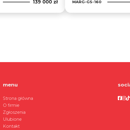
139 000 zł
MARG-GS-160
menu
soci
Face
Fa
F
Strona główna
O firmie
Zgłoszenia
Ulubione
Kontakt