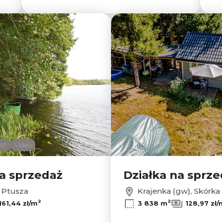
Dodaj do ulubionych
ść
Video
na sprzedaż
Działka na sprz
 Ptusza
Krajenka (gw), Skórka
2
2
161,44 zł/m
3 838 m
128,97 zł/