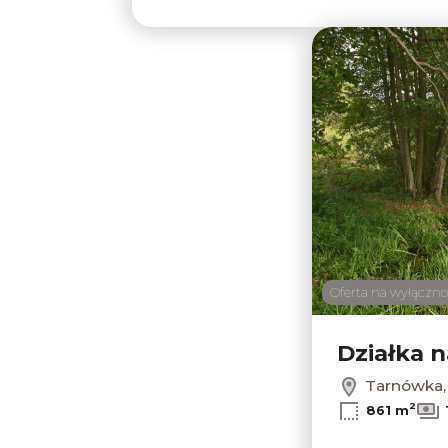
Oferta na wyłączno
Działka 
Tarnówka,
2
861 m