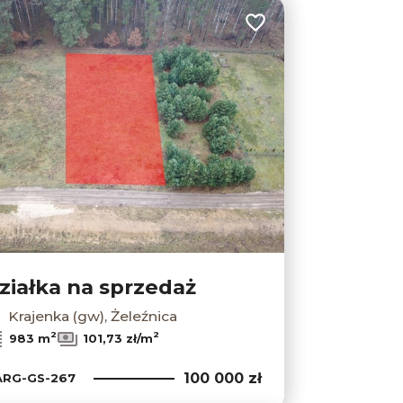
lubionych
Dodaj do ulubionych
ziałka na sprzedaż
Krajenka (gw), Żeleźnica
Leaflet
|
© OpenMapTiles
© OpenStreetMap contributors
2
2
983 m
101,73 zł/m
100 000 zł
RG-GS-267