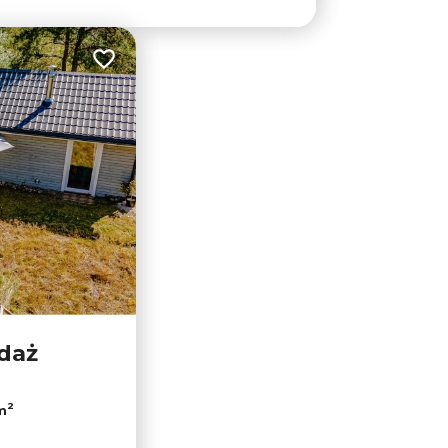
Dodaj do ulubionych
edaż
2
m