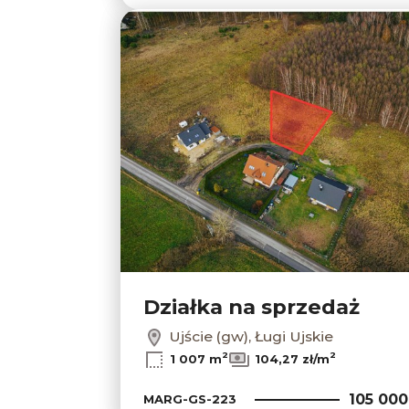
Działka na sprzedaż
Ujście (gw), Ługi Ujskie
2
2
1 007 m
104,27 zł/m
105 000
MARG-GS-223