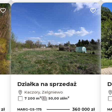
Dodaj do ulubionych
Dodaj do u
Działka na sprzedaż
D
Kaczory, Zelgniewo
2
2
7 200 m
50,00 zł/m
 zł
360 000 zł
MARG-GS-175
MA