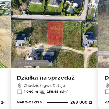
Dodaj do ulubionych
Dodaj do u
Oferta na wyłączność
Działka na sprzedaż
D
Chodzież (gw), Rataje
2
2
1 040 m
258,65 zł/m
 zł
269 000 zł
MARG-GS-278
MA