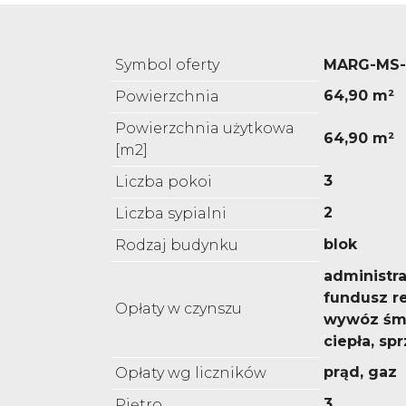
Symbol oferty
MARG-MS-
64,90 m²
Powierzchnia
Powierzchnia użytkowa
64,90 m²
[m2]
3
Liczba pokoi
2
Liczba sypialni
blok
Rodzaj budynku
administra
fundusz r
Opłaty w czynszu
wywóz śmi
ciepła, sp
prąd, gaz
Opłaty wg liczników
3
Piętro