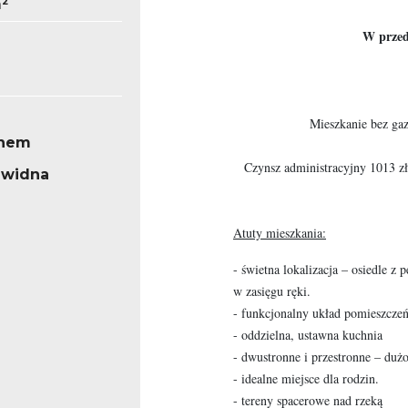
m²
W przed
Mieszkanie bez gaz
knem
Czynsz administracyjny 1013 zł
 widna
Atuty mieszkania:
- świetna lokalizacja – osiedle z 
w zasięgu ręki.
- funkcjonalny układ pomieszcze
- oddzielna, ustawna kuchnia
- dwustronne i przestronne – dużo
- idealne miejsce dla rodzin.
- tereny spacerowe nad rzeką