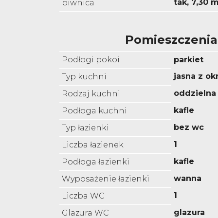
tak, 7,30 
piwnica
Pomieszczenia
Podłogi pokoi
parkiet
jasna z o
Typ kuchni
oddzielna
Rodzaj kuchni
kafle
Podłoga kuchni
bez wc
Typ łazienki
1
Liczba łazienek
kafle
Podłoga łazienki
wanna
Wyposażenie łazienki
1
Liczba WC
glazura
Glazura WC