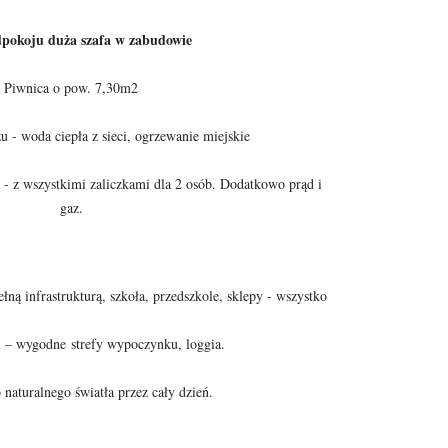
pokoju duża szafa w zabudowie
Piwnica o pow. 7,30m2
u - woda ciepła z sieci, ogrzewanie miejskie
 - z wszystkimi zaliczkami dla 2 osób. Dodatkowo prąd i
gaz.
pełną infrastrukturą, szkoła, przedszkole, sklepy - wszystko
ń – wygodne strefy wypoczynku, loggia.
 naturalnego światła przez cały dzień.