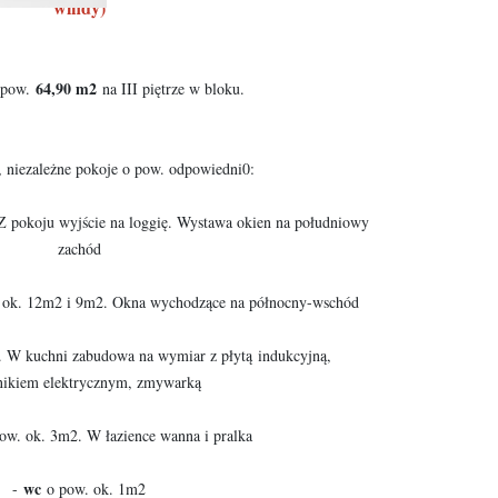
windy)
64,90 m2
 pow.
na III piętrze w bloku.
, niezależne pokoje o pow. odpowiedni0:
 pokoju wyjście na loggię. Wystawa okien na południowy
zachód
 ok. 12m2 i 9m2. Okna wychodzące na północny-wschód
 W kuchni zabudowa na wymiar z płytą indukcyjną,
nikiem elektrycznym, zmywarką
ow. ok. 3m2. W łazience wanna i pralka
wc
-
o pow. ok. 1m2