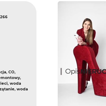
266
Opis
NIERU
cja, CO,
emontowy,
eci, woda
rzątanie, woda
MIESZKANIE
SPRZEDAŻ LUB ZAM