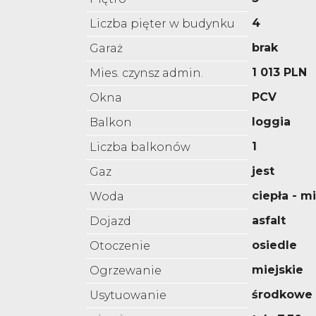
4
Liczba pięter w budynku
brak
Garaż
1 013 PLN
Mies. czynsz admin.
PCV
Okna
loggia
Balkon
1
Liczba balkonów
jest
Gaz
ciepła - m
Woda
asfalt
Dojazd
osiedle
Otoczenie
miejskie
Ogrzewanie
środkowe
Usytuowanie