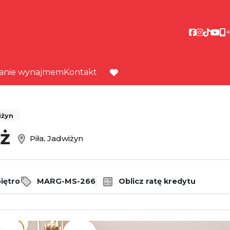
Social link
Social li
Social 
Socia
anie wynajmem
Kontakt
favorite
iżyn
aż
Piła, Jadwiżyn
iętro
MARG-MS-266
Oblicz ratę kredytu