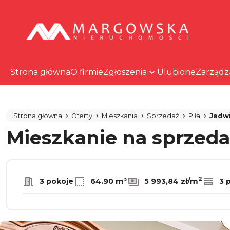
Strona główna
O firmie
Zgłoszenia
Ulubione
Zarządz
Strona główna
Oferty
Mieszkania
Sprzedaż
Piła
Jadw
Mieszkanie na sprzed
2
3 pokoje
64.90 m²
5 993,84 zł/m
3 p