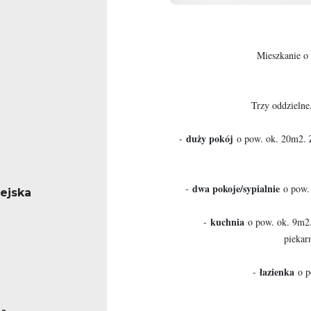
Mieszkanie o
Trzy oddzielne
duży pokój
-
o pow. ok. 20m2. Z
dwa pokoje
/sypialnie
-
o pow.
iejska
kuchnia
-
o pow. ok. 9m2.
piekar
łazienka
-
o p