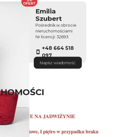
OFERT
Emilia
Szubert
Pośrednik w obrocie
nieruchomościami
Nr licencji: 32693
+48 664 518
097
Napisz wiadomość
CHOMOŚCI
 3-POKOJOWE NA JADWIŻYNIE
IANA
- (2-pokojowe, I piętro w przypadku braku