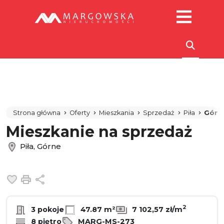
Strona główna
Oferty
Mieszkania
Sprzedaż
Piła
Górn
Mieszkanie na sprzedaż
Piła, Górne
Dodaj do ulubionych
Drukuj
Udostępnij
2
3 pokoje
47.87 m²
7 102,57 zł/m
8 piętro
MARG-MS-273