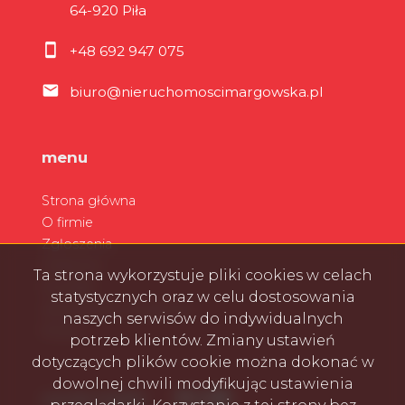
64-920 Piła
+48 692 947 075
biuro@nieruchomoscimargowska.pl
menu
Strona główna
O firmie
Zgłoszenia
Ulubione
Ta strona wykorzystuje pliki cookies w celach
Kontakt
statystycznych oraz w celu dostosowania
Zarządzanie wynajmem
naszych serwisów do indywidualnych
Rodo
potrzeb klientów. Zmiany ustawień
dotyczących plików cookie można dokonać w
dowolnej chwili modyfikując ustawienia
Facebook
Facebook
Facebook
Facebook
social media