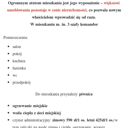
Ogromnym atutem mieszkania jest jego wyposażenie –
większość
umeblowania pozostaje w cenie nieruchomości,
co pozwala nowym
właścicielom wprowadzić się od razu.
W mieszkaniu m. in. 3 szafy komandor
Pomieszczenia:
salon
pokój
kuchnia
łazienka
wc
przedpokój
piwnica
Do mieszkania przynależy
ogrzewanie
miejskie
woda ciepła z sieci miejskiej
zimowy 590
zł/1 os.
letni 425zł/1 os.
czynsz administracyjny:
(w
tym zaliczki na wodę zimną i ciepłą, ogrzewanie, wywóz