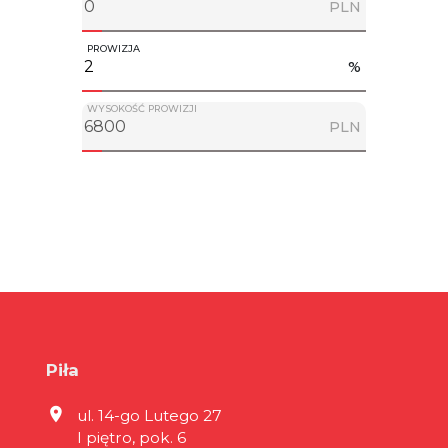
PLN
PROWIZJA
%
WYSOKOŚĆ PROWIZJI
PLN
Piła
ul. 14-go Lutego 27
I piętro, pok. 6