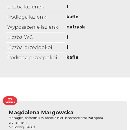
1
Liczba łazienek
kafle
Podłoga łazienki
natrysk
Wyposażenie łazienki
1
Liczba WC
1
Liczba przedpokoi
kafle
Podłoga przedpokoi
27
OFERT
Magdalena Margowska
Manager, pośrednik w obrocie nieruchomosciami, zarządca
wynajmem
Nr licencji: 14969