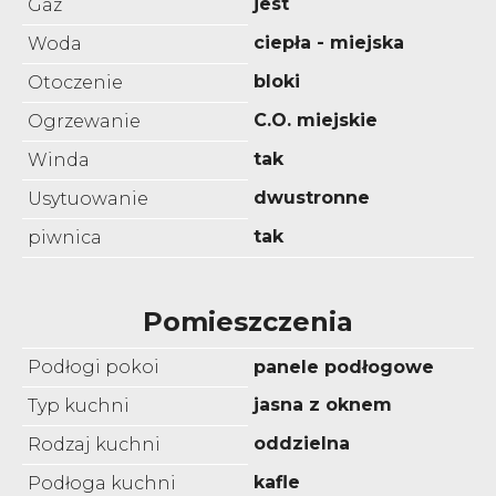
jest
Gaz
ciepła - miejska
Woda
bloki
Otoczenie
C.O. miejskie
Ogrzewanie
tak
Winda
dwustronne
Usytuowanie
tak
piwnica
Pomieszczenia
Podłogi pokoi
panele podłogowe
jasna z oknem
Typ kuchni
oddzielna
Rodzaj kuchni
kafle
Podłoga kuchni