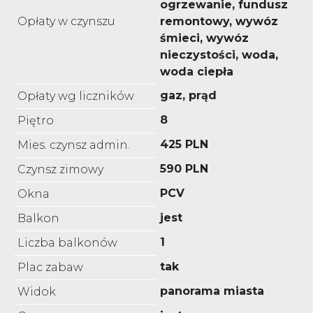
ogrzewanie, fundusz
Opłaty w czynszu
remontowy, wywóz
śmieci, wywóz
nieczystości, woda,
woda ciepła
gaz, prąd
Opłaty wg liczników
8
Piętro
425 PLN
Mies. czynsz admin.
590 PLN
Czynsz zimowy
PCV
Okna
jest
Balkon
1
Liczba balkonów
tak
Plac zabaw
panorama miasta
Widok