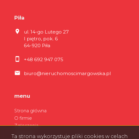
Piła
ul. 14-go Lutego 27
I piętro, pok. 6
64-920 Piła
+48 692 947 075
biuro@nieruchomoscimargowska.pl
menu
Strona główna
O firmie
Zgłoszenia
Ulubione
Ta strona wykorzystuje pliki cookies w celach