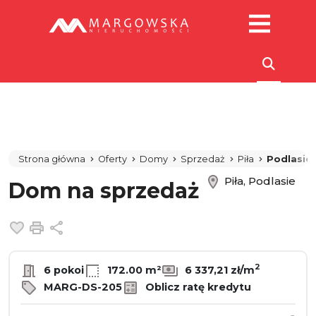
Strona główna
Oferty
Domy
Sprzedaż
Piła
Podlasie
Piła, Podlasie
Dom na sprzedaż
Dodaj do ulubionych
Drukuj
Udostępnij
2
6 pokoi
172.00 m²
6 337,21 zł/m
MARG-DS-205
Oblicz ratę kredytu