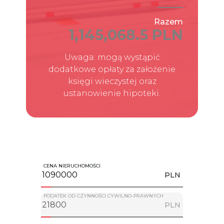
Razem
1,145,068.5 PLN
Uwaga: mogą wystąpić
dodatkowe opłaty za założenie
księgi wieczystej oraz
ustanowienie hipoteki.
CENA NIERUCHOMOŚCI
PLN
PODATEK OD CZYNNOŚCI CYWILNO-PRAWNYCH
PLN