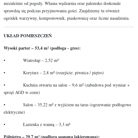
niezależnie od pogody. Własna wędzarnia oraz palenisko doskonale
sprawdzą się podczas przyjmowania gości. Znajdziemy tu również
ogródek warzywny, kompostownik, piaskownicę oraz liczne nasadzenia.
UKŁAD POMIESZCZEŃ
Wysoki parter – 53,4 m² (podłoga - gres):
• Wiatrołap – 2,52 m²
• Korytarz – 2,8 m² (rozejście: piwnica / piętro)
• Kuchnia otwarta na salon – 9,6 m² (zabudowa pod wymiar +
sprzęt AGD w cenie)
• Salon – 35,22 m² z wyjściem na taras (ogrzewanie podłogowe
elektryczne)
• Łazienka z wanną – 3,3 m²
Półpiętro – 29,7 m² (podłoga sosnowa lakierowana):